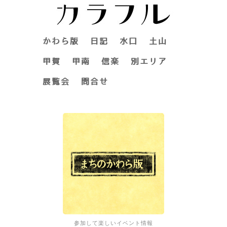
かわら版
日記
水口
土山
甲賀
甲南
信楽
別エリア
展覧会
問合せ
参加して楽しいイベント情報